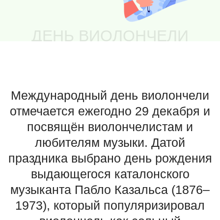
Международный день виолончели
отмечается ежегодно 29 декабря и
посвящён виолончелистам и
любителям музыки. Датой
праздника выбрано день рождения
выдающегося каталонского
музыканта Пабло Казальса (1876–
1973), который популяризировал
виолончель как сольный
инструмент.
Казальс начал учиться музыке с раннего
детства, освоив скрипку, фортепиано и
флейту, а виолончель освоил в
музыкальной школе Барселоны. Он
гастролировал по Европе и миру,