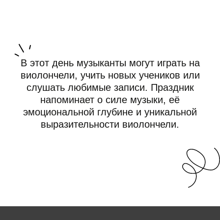
Реквизиты
Партнерство
Прайс-лист
Сайт создан Институтом судебных экспертиз и
криминалистики с целью предоставления
информации, включая юридические статьи и
материалы, посвященные праздничным датам.
Размещенные на сайте данные не являются
публичной офертой.
Графические материалы использованы с сайта
Freepik.com и соответствуют условиям лицензии
Freepik
.
Информация взята с сайта https://www.calend.ru/