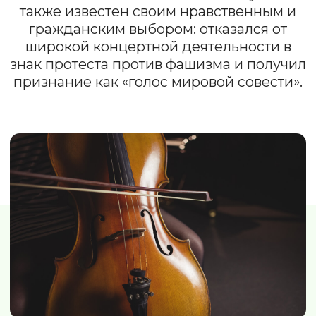
день рождения Пабло
Казальса
Пабло Казальс выступил
более чем в 50 странах мира.
В этот день музыканты могут играть на
виолончели, учить новых учеников или
слушать любимые записи. Праздник
напоминает о силе музыки, её
эмоциональной глубине и уникальной
выразительности виолончели.