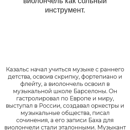
выступал в России, создавал оркестры и
музыкальные общества, писал
сочинения, а его записи Баха для
виолончели стали эталонными. Музыкант
также известен своим нравственным и
гражданским выбором: отказался от
широкой концертной деятельности в
знак протеста против фашизма и получил
признание как «голос мировой совести».
Датой праздника выбрано