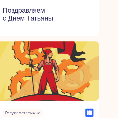
венные
ляем с днем
ьской революции