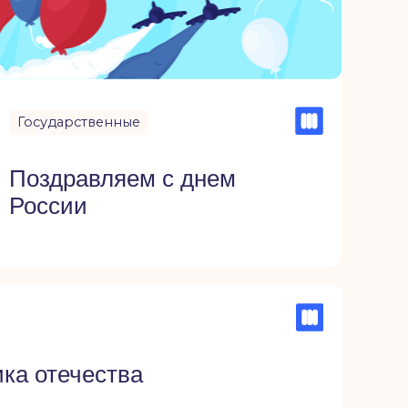
венные
ляем с днем
ства
а его отмечали как
вейшей истории его