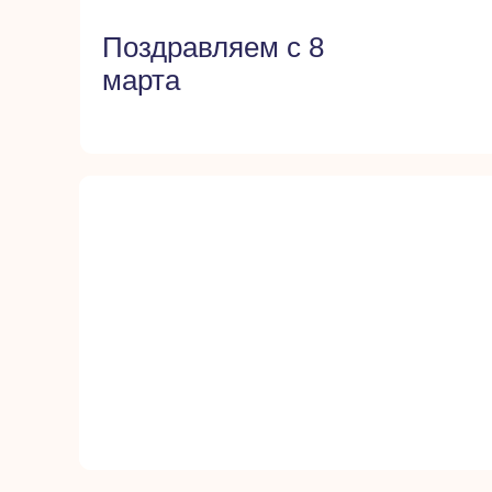
Государственные
Пасха — светлый праздник весны
надежды
Один из самых древних и значимых праздников хри
символизирующий победу жизни над смертью, света