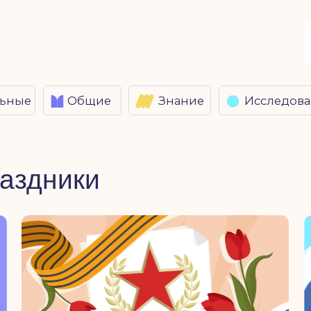
ие
Знание
Исследования
8 (80
Телеф
Общие
Знание
Исследования
дники