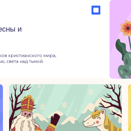
Государственные
Государст
14 января — Старый
20 янва
Новый год
Респуб