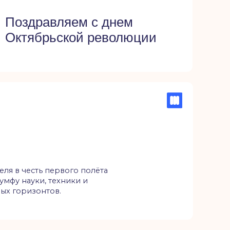
ервого полёта
ехники и
в.