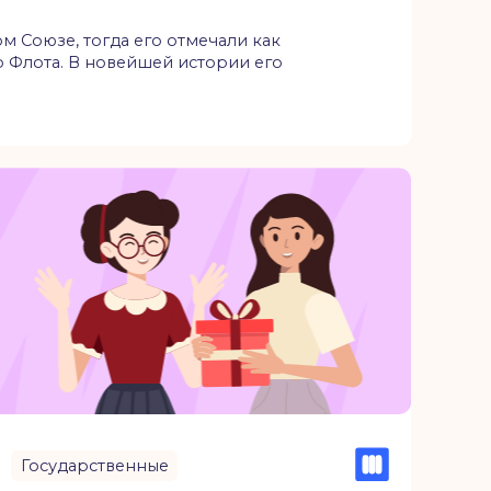
венные
вляем
Татьяны