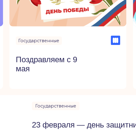
Государственные
Государст
Поздравляем с 9
Поздрав
мая
России
Государственные
23 февраля — день защитника отече
Праздник 23 Февраля зародился в Советском Союзе, тогд
День Советской Армии и Военно-Морского Флота. В но
смысл расширился.