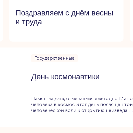
День космонавтики
Памятная дата, отмечаемая ежегодно 12 апреля в честь п
человека в космос. Этот день посвящён триумфу науки, т
человеческой воли к открытию неизведанных горизонто
 и
стианского мира,
 над тьмой.