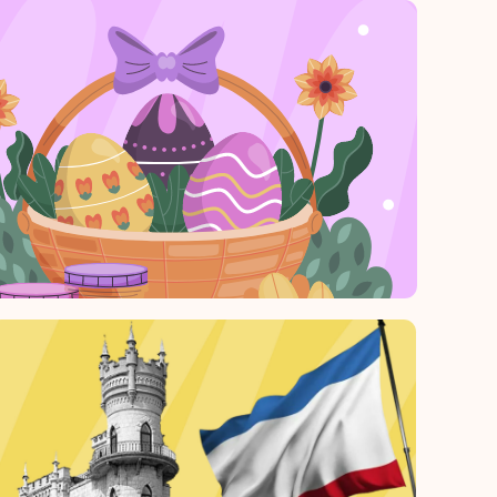
венные
ря — День
лики Крым