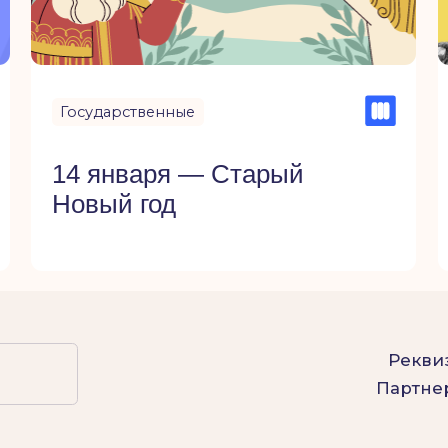
Реквизиты
Партнерство
листики с целью предоставления информации, включая юридические
азмещенные на сайте данные не являются публичной офертой.
com и соответствуют условиям лицензии
Freepik
.