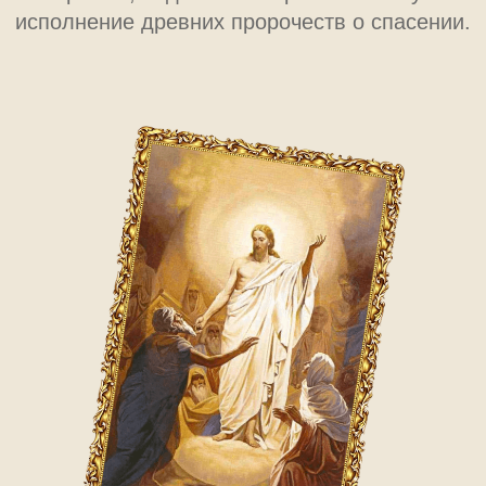
ПАСХА В ХРИСТИАНСТВЕ
Согласно Новому Завету, Иисус Христос был
распят в пятницу (день, который позже стал
называться Страстной пятницей), а в
воскресенье — воскрес из мёртвых. Этот момент
стал фундаментом всей христианской веры и
основой праздника Пасхи.
Праздник с самого начала имел особое значение:
он символизировал победу жизни над смертью,
света над тьмой, добра над злом.