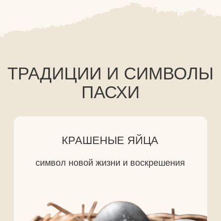
ПАСХА В РОССИИ
Празднование Пасхи пришло на Русь
вместе с принятием христианства в 988
году. Этот праздник слился с народными
весенними обрядами, связанными с
возрождением природы.
Со временем на Пасху появились особые