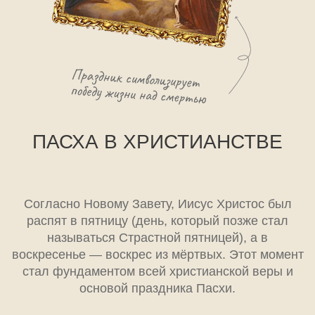
КАК УСТАНАВЛИВАЛИ
ДАТУ ПАСХИ
На ранних этапах христиане отмечали Пасху
вместе с еврейской Пасхой — 14 нисана по
еврейскому календарю. Однако позже, на
Первом Вселенском соборе в Никее (325
год), было принято решение выделить
отдельную дату празднования: Пасха