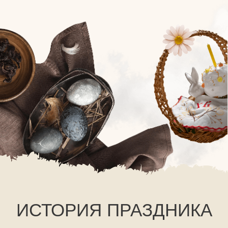
ИСТОРИЯ ПРАЗДНИКА
Изначально слово "Пасха" (ивр. "Песах")
связано с древнееврейским праздником,
отмечающим исход еврейского народа из
Египта — освобождение от рабства. "Песах"
означает "пройти мимо": в Ветхом Завете
рассказывается, как Господь поразил
египтян, но "прошёл мимо" домов евреев.