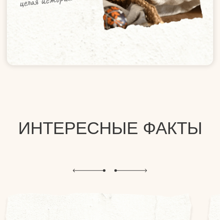
ПАСХАЛЬНЫЙ КУЛИЧ
праздничный хлеб, который выпекают и
освящают в церкви
КРАШЕНЫЕ ЯЙЦА
символ новой жизни и
воскрешения