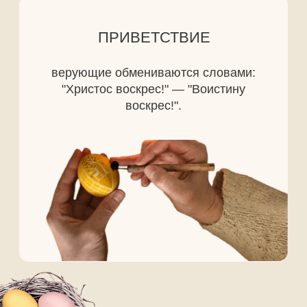
ПАРТНЕРСТВО
Подробнее
Проект Института
судебных экспертиз и
криминалистики
ceur.ru
Графические материалы использованы
с сайта Freepik.com и соответствуют
условиям лицензии
Freepik
.
Политика конфиденциальности