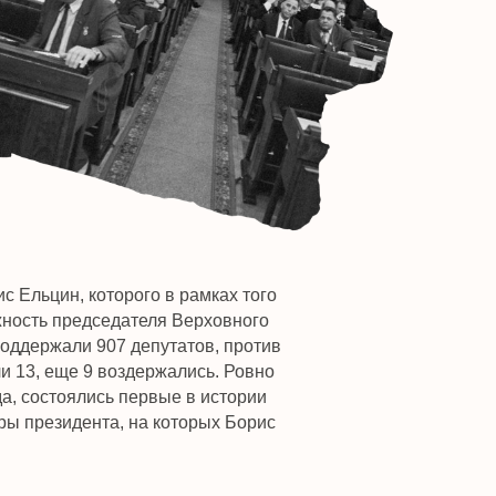
рого в рамках того
дателя Верховного
 депутатов, против
оздержались. Ровно
ь первые в истории
 на которых Борис