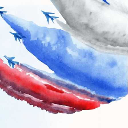
оссии впервые прозвучал в 2001
щади в честь этого дня начали
ля показали театрализованное
асной площади прошли делегации
ими последовал парад Вооруженных
днование воздушным шоу и