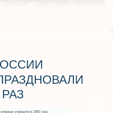
АЗ
 учредили в 1992 году,
этот день в Кремле первый раз
мий в области науки и