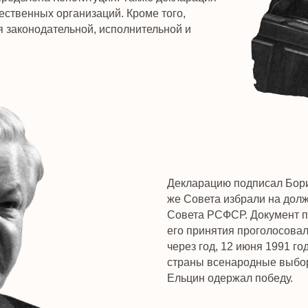
Декларацию подписал Борис Ельцин, кото
же Совета избрали на должность предсе
Совета РСФСР. Документ поддержали 907
его принятия проголосовали 13, еще 9 в
через год, 12 июня 1991 года, состоялис
страны всенародные выборы президента,
Ельцин одержал победу.