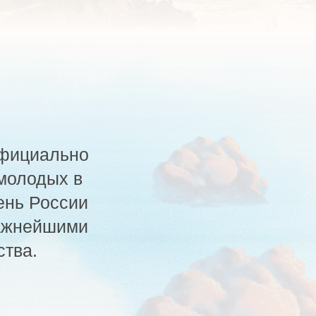
но
в
ии
ми