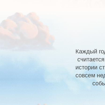
Каждый год Де
считается вых
истории страны
совсем недавно
событиям