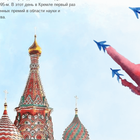
Праздничный салют в честь Дня Р
году, мероприятия на Красной пло
проводить с 2003-го: у стен Крем
представление, после чего по Кр
из каждого региона страны; за н
Сил России, а завершилось праз
фейерверком.