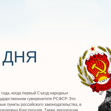
ДНЯ
 когда первый Съезд народных
венном суверенитете РСФСР. Это
кты российского законодательства, в
на Конституция. Также декларация
ых организаций. Кроме того,
одательной, исполнительной и