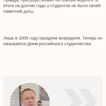
учащиеся слушали выступление ректора и
приступали к гуляньям и застольям.
Сейчас Татьянин день в каждом вузе отмечают по-
своему. Для студентов устраивают концерты,
ярмарки, флешмобы, конкурсы, фестивали,
спортивные соревнования. К торжеству
присоединяются городские власти, а также музеи,
рестораны и другие развлекательные заведения.