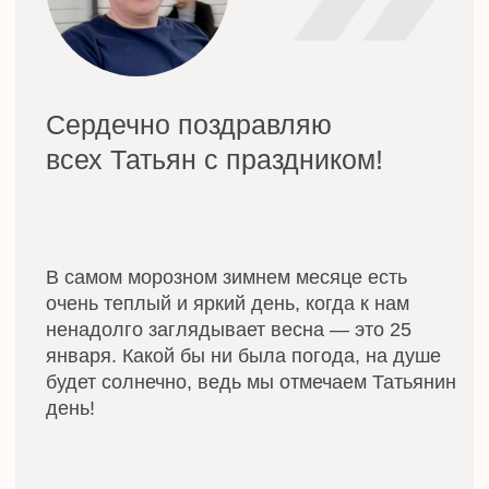
Некоторые вузы изобретают собственные
праздничные традиции. Например, в Белгородском
техническом университете проводят бал в
историческом антураже, а в МГУ угощают
учащихся медовухой, сваренной по секретному
рецепту ректора университета.