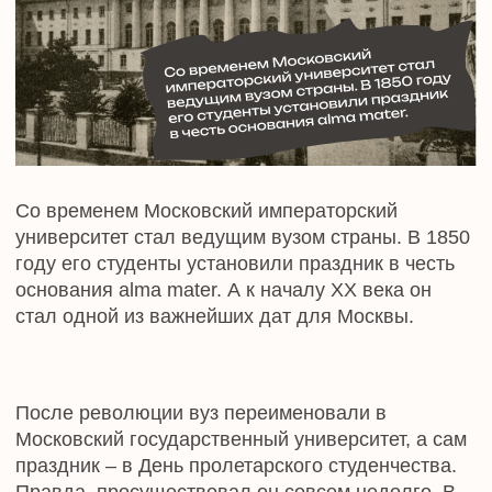
желаю Татьянам оставаться юными,
полными сил, оптимизма и интереса к
жизни! Пусть вам сопутствуют счастье,
благополучие, любовь и поддержка близких!
Ректор ИСЭиК Третьяков А.Г.
В Российской империи празднование начиналось с
торжественного молебна. Во время службы
студенты просили у святой помощи в освоении
наук, любви, поиске достойной работы. После этого