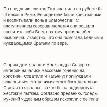
голову. Произошло это в 226 году.
Святая Татьяна жила еще до разделения Церкви
на Православную и Католическую, случившегося
в XI веке, поэтому ее почитают верующие обеих
ветвей христианства. У католиков день ее
памяти приходится на 12 января.
Многие столетия в России эта дата не была
особо примечательной - отмечали ее лишь в
храмах. Однако в 1755 году церковный праздник
обрел новый, теперь уже общенародный, смысл.