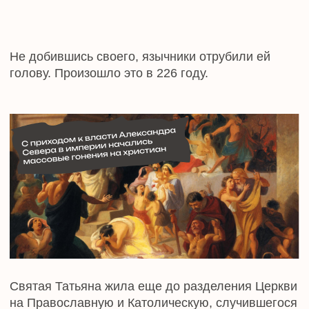
Дело в том, что 25 января 1755 году
императрица Елизавета Петровна подписала
указ "об учреждении в Москве одного
университета и двух гимназий". Куратором
нового учебного заведения стал известный
государственный деятель Иван Шувалов. Он же,
вместе с великим русским ученым Михаилом
Ломоносовым, всячески продвигал идею
создания московского "храма наук". Известно,
что Шувалов был одним из фаворитов
государыни и весьма влиятельным чиновником.
Его еще называли "министром новорожденного
русского просвещения".