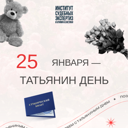
Вернуться на главную
25
ЯНВАРЯ —
ТАТЬЯНИН ДЕНЬ
У праздника интересная история:
в нем
причудливым образом переплелись разные
традиции. В этот день Русская