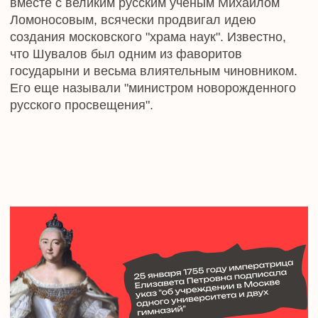
Со временем Московский императорский
университет стал ведущим вузом страны. В 1850
году его студенты установили праздник в честь
основания alma mater. А к началу XX века он
стал одной из важнейших дат для Москвы.
После революции вуз переименовали в
Московский государственный университет, а сам
праздник – в День пролетарского студенчества.
Правда, просуществовал он совсем недолго. В
итоге на долгие годы у студентов не было своей
памятной даты.
Лишь в 2005 году праздник возродили. Теперь он
называется Днем российского студенчества.