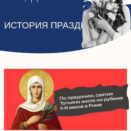
По преданию, святая Татьяна жила на рубеже II-
III веков в Риме. Ее родители были христианами
и воспитывали дочь в благочестии. С
наступлением совершеннолетия она решила
посвятить себя Богу, поэтому приняла обет
безбрачия. Известно, что она помогала бедным и
нуждающимся братьям по вере.
С приходом к власти Александра Севера в
империи начались массовые гонения на
христиан. Схватили и Татьяну: принуждали
поклониться статуе языческого бога Аполлона.
Святая отказалась, за что была подвергнута
жестоким пыткам. Согласно преданию, "следы
мучений чудесным образом исчезали с ее тела".
Не добившись своего, язычники отрубили ей