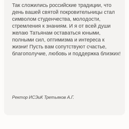
10 ИНТЕРЕСНЫХ
ФАКТОВ
О ТАТЬЯНИНОМ ДНЕ
01
02
Впервые Татьянин день отметили 12
Имя Татьяна входит в чи
января 1827 года. Тогда праздник был
популярных в мире: его н
посвящён исключительно МГУ.
млн человек. Больше все
распространено в России