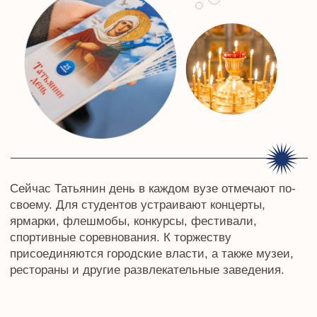
РЕКВИЗИТЫ
Открыть
ПАРТНЕРСТВО
Подробнее
Проект Института
судебных экспертиз и
криминалистики
ceur.ru
Графические материалы использованы
с сайта Freepik.com и соответствуют