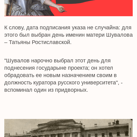
»
Сердечно поздравляю
всех Татьян с праздником!
В самом морозном зимнем месяце есть
очень теплый и яркий день, когда к нам
ненадолго заглядывает весна — это 25
января. Какой бы ни была погода, на душе
будет солнечно, ведь мы отмечаем Татьянин
день!
Так сложились российские традиции, что
день вашей святой покровительницы стал
символом студенчества, молодости,
стремления к знаниям. И я от всей души