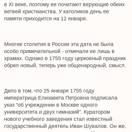
К слову, дата подписания указа не случайна: для
этого был выбран день именин матери Шувалова
– Татьяны Ростиславской.
"Шувалов нарочно выбрал этот день для
поднесения государыне проекта; он хотел
обрадовать ее новым назначением своим в
должность куратора русского университета", -
вспоминал один из придворных.