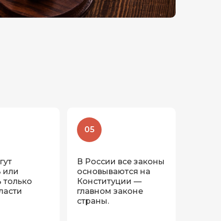
05
гут
В России все законы
 или
основываются на
 только
Конституции —
ласти
главном законе
страны.