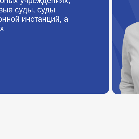
ебных учреждениях,
вые суды, суды
нной инстанций, а
х