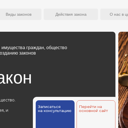
ие
Знание
Исследования
Виды законов
Действия закона
О нас в 
и имущества граждан, общество
созданию законов
акон
щество.
Записаться
Перейти на
я, и
на консультацию
основной сайт