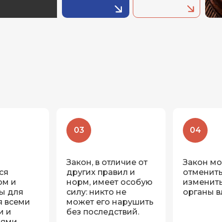
03
04
Закон, в отличие от
Закон мо
ся
других правил и
отменить
ом и
норм, имеет особую
изменить
ы для
силу: никто не
органы в
я всеми
может его нарушить
и и
без последствий.
ями.