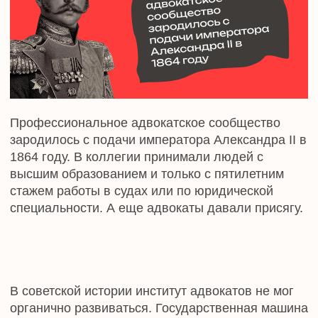
началось в начале «нулевых». Когда в 2002 году
после нескольких лет проработки был принят
новый закон об адвокатской деятельности.
Случилось это 31 мая.
В 2005 году на всероссийском съезде адвокатов
приняли резолюцию. В ней прописали, что
необходимо учредить День российской
адвокатуры. Для торжества выбрали дату
принятия актуального закона — 31 мая. Однако
на 2024 год резолюция не получила поддержки
государственных органов. Праздник остается
неофициальным.