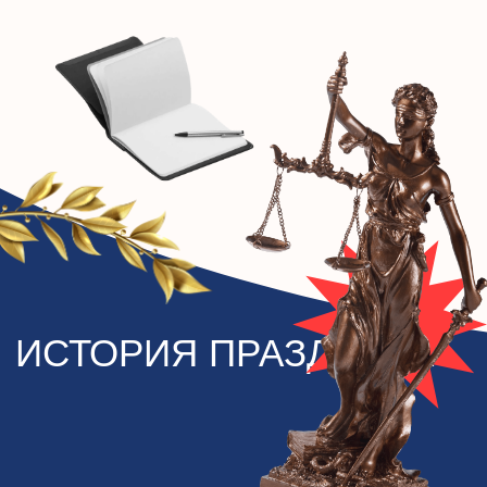
Даже в школьном курсе по истории мелькают
упоминания юристов Древнего Рима и
средневековой Европы. К нам профессия
пришла позже. В России предтечи адвокатов
появились при Петре Великом. Их называли