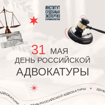
Вернуться на главную
31
МАЯ
ДЕНЬ РОССИЙСКОЙ
АДВОКАТУРЫ
День российской адвокатуры отмечают
ежегодно
31 мая, в 2024 году
к празднику
присоединятся тысячи специалистов по
всей стране. В России в этот день