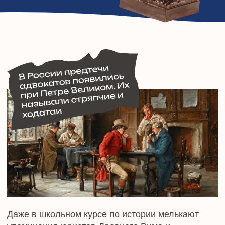
стряпчие и ходатаи. Но до юристов в
современном понимании профессии им далеко.
Это были грамотные и, что немаловажно, —
хитрые люди. Знали императорские указы и
выступали своего рода лоббистами и
представителями интересов знатных дворян.
Профессиональное адвокатское сообщество
зародилось с подачи императора Александра II в
1864 году. В коллегии принимали людей с
высшим образованием и только с пятилетним