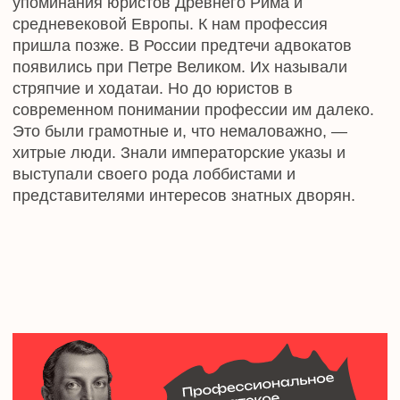
стажем работы в судах или по юридической
специальности. А еще адвокаты давали присягу.
В советской истории институт адвокатов не мог
органично развиваться. Государственная машина
чересчур жестко давила на защитников. Хотя
формально адвокаты существовали и работали.
Активное возрождение адвокатуры в России