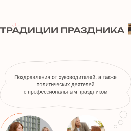
10 ИНТЕРЕСНЫХ
ФАКТОВ
О ПРОФЕССИИ АДВОКАТА
01
02
Самый древний адвокат
Адвокаты и... карьера
кино?
Первые адвокаты появились еще в
Древнем Риме, и одним из самых
Многие знаменитые актер
известных был Цицерон. Мужчина был
Жерар Депардье и Джон 
не только адвокатом, но и философом,
адвокатами, прежде чем 
политиком, оратором.
звездами большого экран