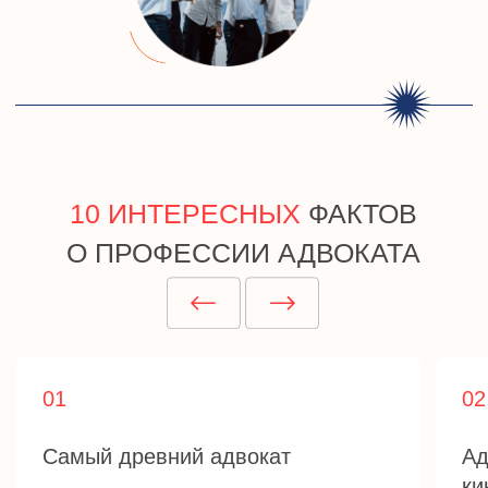
Проект Института судебных
экспертиз и криминалистики
ceur.ru
Графические материалы использованы
с сайта Freepik.com и соответствуют
условиям лицензии
Freepik
.
Политика конфиденциальности