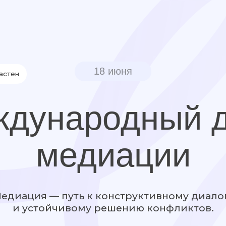
ие
Знание
Исследования
18 июня
Р
ународный ден
медиации
ция — путь к конструктивному диалогу
устойчивому решению конфликтов.