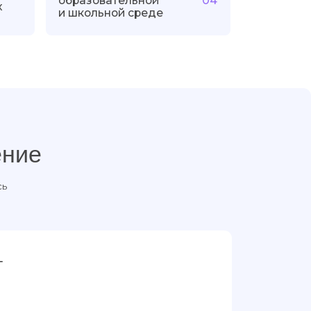
их конфликтов
собов