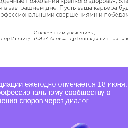
С искренним уважением,
нститута СЭиК Александр Геннадьевич Третьяков.
Ч
и ежегодно отмечается 18 июня,
ссиональному сообществу о
 споров через диалог
Ме
сп
ко
ст