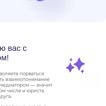
с
орваться
опонимание
м — значит
 юриста.
 счастья
ена