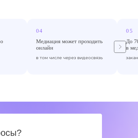
04
льно
Медиация может проходить
онлайн
в том числе через видеосвязь
ы соглашаетесь с
политикой
ку