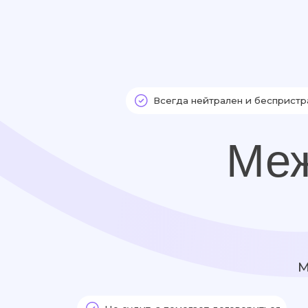
Государственные
Профессиональные
Общ
Всегда нейтрален и беспристрастен
Межд
Медиа
и 
Не судит, а помогает договориться