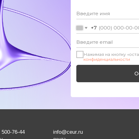
6-44
info@ceur.ru
почта
ы
Партнерство
Прайс-лист
стики с целью предоставления информации, включая юридические статьи
ные на сайте данные не являются публичной офертой.
ik.com и соответствуют условиям лицензии
Freepik
.