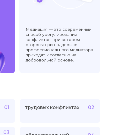
офессионального медиатора
иходят к согласию на
бровольной основе.
удовых конфликтах
02
разовательной
04
школьной среде