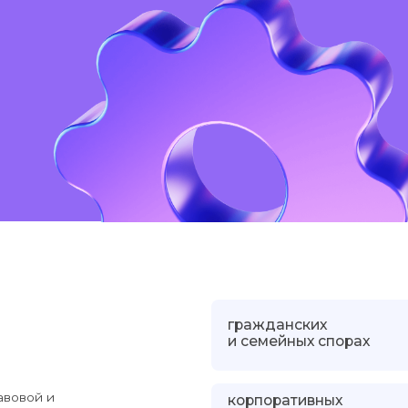
пр
пр
до
гражданских
01
тр
и семейных спорах
и
корпоративных
03
об
тивным
и предпринимательских
и 
 судебной
спорах