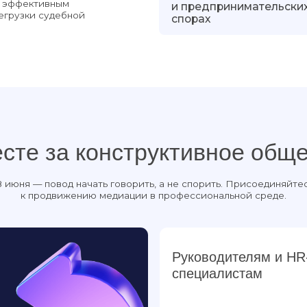
 за конструктивное общение
— повод начать говорить, а не спорить. Присоединяйтесь
продвижению медиации в профессиональной среде.
Руководителям и HR-
специалистам
внедрять медиацию для решения внутренн
Государственным структурам
поддерживать развитие внесудебных спо
урегулирования споров.
опонимания.