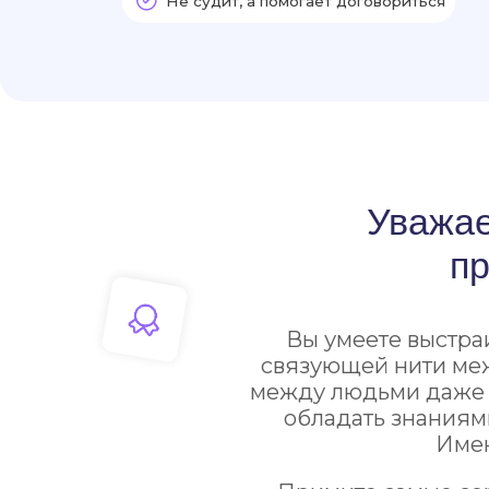
Уважаемые
проф
Вы умеете выстраивать
связующей нити между ст
между людьми даже в самы
обладать знаниями и оп
Именно вы
Примите самые сердечн
и уверенности в з
профес