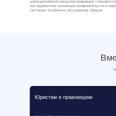
Вместе
18 июня 
к 
Юристам и правоведам
применять медиацию как
эффективный инструмент в работе.
Педагогам и психологам
формировать у молодёжи навыки общения и взаим