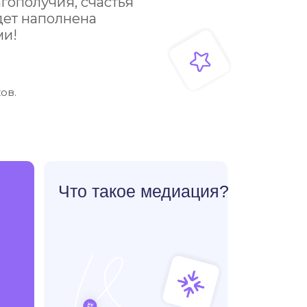
то такое медиация?
диация — это современный
особ урегулирования
нфликтов, при котором
ороны при поддержке