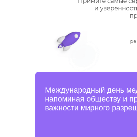
ректор И
Международный день медиаци
напоминая обществу и профе
важности мирного разрешения
Этот день — повод ещё раз подчеркнуть
роль медиатора как нейтрального и
беспристрастного посредника,