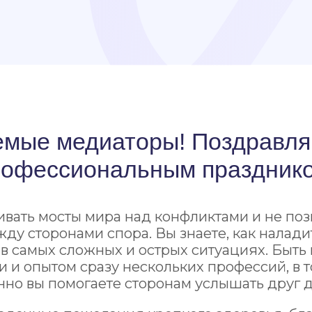
 медиаторы! Поздравляю вас 
ессиональным праздником!
 мосты мира над конфликтами и не позволяете п
оронами спора. Вы знаете, как наладить взаим
х сложных и острых ситуациях. Быть медиаторо
ытом сразу нескольких профессий, в том числе и
 помогаете сторонам услышать друг друга.
ые пожелания крепкого здоровья, благополучия,
автрашнем дне. Пусть ваша карьера будет наполн
сиональными свершениями и победами!