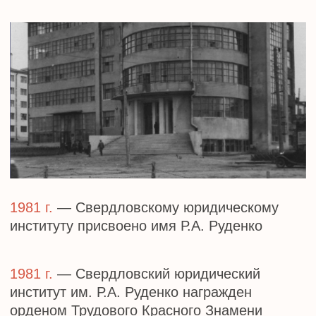
образовательное учреждение высшего
профессионального образования
«Уральская государственная юридическая
академия»
2014 г.
— федеральное государственное
бюджетное образовательное учреждение
высшего профессионального образования
«Уральская государственная юридическая
академия» переименовано в федеральное
государственное бюджетное
образовательное учреждение высшего
образования «Уральский государственный
юридический университет»
2022 г.
— федеральное государственное
бюджетное образовательное учреждение