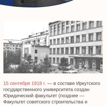
строительства и права Иркутского
государственного университета
преобразован в Сибирский институт
советского права
1962 г.
— на основании приказа Министра
высшего и среднего специального
образования от 16 января 1962 года № 43
Свердловский юридический институт имени
А.Я. Вышинского переименован в
Свердловский юридический институт