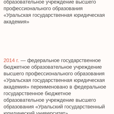
Прекрасные традиции, заложенные при
основании университета, применение самых
инновационных технологий, активное участие
вуза в образовательных проектах помогают
выпускникам строить успешную карьеру и
служить на благо обществу, поддерживая
закон и правопорядок.
Желаю УрГЮУ развития и роста, а ветеранам,
коллективу преподавателей, сотрудников,
студентов и аспирантов — крепкого здоровья,