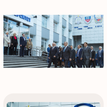
12 000
студентов, аспирантов и слушателей
ежегодно,
20
20 кафедр, 7 институтов, отдел
аспирантуры и докторантуры,
13
научных школ УрГЮУ,
8