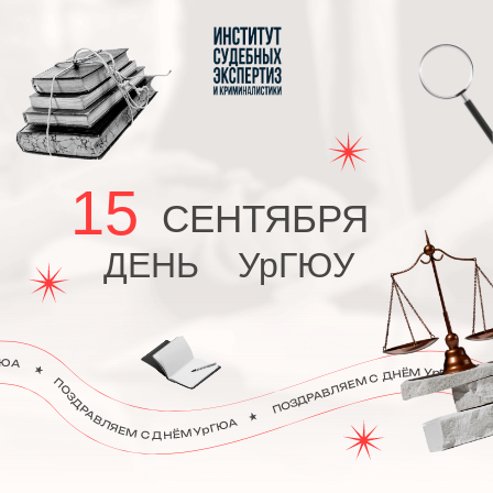
Вернуться на главную
15
СЕНТЯБРЯ
ДЕНЬ
УрГЮУ
Поздравляю вас с Днём основания
Уральского государственного юридического
университета!
Путь, который прошел университет от