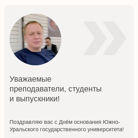
С искренним уважением, ректор Института СЭиК
Александр Геннадьевич Третьяков.
Торжественное поднятие флагов ЮУрГУ,
России и Челябинской области.