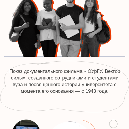
Открыть
ПАРТНЕРСТВО
Подробнее
Проект Института судебных экспертиз
и криминалистики
ceur.ru
Графические материалы использованы
с сайта Freepik.com и соответствуют
условиям лицензии
Freepik
.
Политика конфиденциальности