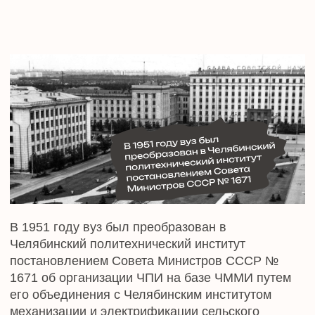
В 1990 году Приказом Государственного комитета
СССР по народному образованию Челябинский
политехнический институт им. Ленинского
комсомола был переименован в Челябинский
государственный технический университет
(ЧГТУ).
18 ноября 1997 года Приказом Министерства
общего и профессионального образования РФ №
2307 ЧГТУ переименован в Южно-Уральский
государственный университет.
В апреле 2010 года вузу присвоена категория
«Национальный исследовательский
университет».