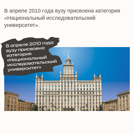
ЮУрГУ с самого основания был первым
среди вузов региона и решал важнейшие
государственные задачи. Ваш университет
обеспечивает экономику страны отлично
подготовленными кадрами, новыми
технологиями и научными разработками. В
ЮУрГУ всегда идут в ногу со временем и
развивают самые востребованные и
перспективные направления.
Хочу пожелать профессорско-
преподавательскому составу, аспирантам и
сотрудникам ЮУрГУ, студентам и
выпускникам успехов в развитии
отечественной науки, новых свершений и
покорения новых вершин! Пусть не иссякает
заряд целеустремлённости, энергии и
оптимизма!