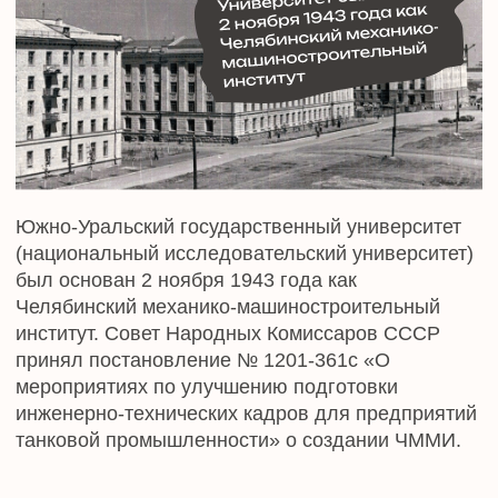
инженерно-технических кадров для предприятий
танковой промышленности» о создании ЧММИ.
В 1951 году вуз был преобразован в
Челябинский политехнический институт
постановлением Совета Министров СССР №
1671 об организации ЧПИ на базе ЧММИ путем
его объединения с Челябинским институтом
механизации и электрификации сельского
хозяйства (ЧИМЭСХ).