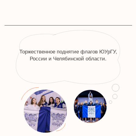
10 ИНТЕРЕСНЫХ
ФАКТОВ
о ЮУрГУ
01
02
31 декабря 1943 года в газете
В первые, военные, годы
«Челябинский рабочий» появилось
вуза наградой за отличн
объявление: «ЧММИ осуществляет набор
талоны на калоши.
студентов на факультеты механико-
технологический и колесно-гусеничных
машин. Обучение платное».