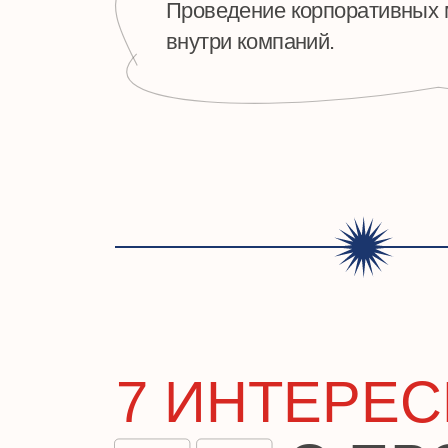
7 ИНТЕРЕСН
О ПРО
01
Сметчики не только рассчитывают стоимость ма
работ, но и стараются предсказать все возможн
дополнительные расходы, которые могут возникн
процессе строительства. Их задача — учесть ка
возможный нюанс.