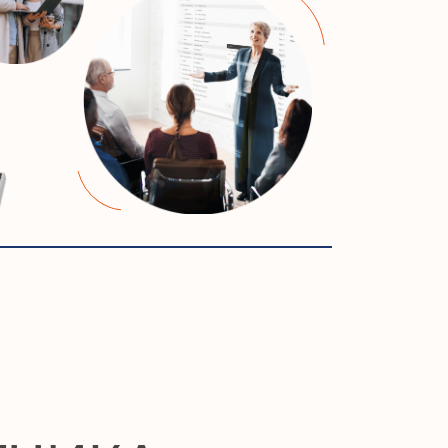
КА
03
их
Профессия сметчика охватывает не только
строительство, но и другие сферы, такие как эне
промышленность, ремонт, проектирование и да
ает
закупки. Сметчики могут работать в самых разн
отраслях.