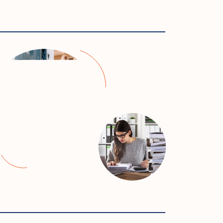
тему
трасли.