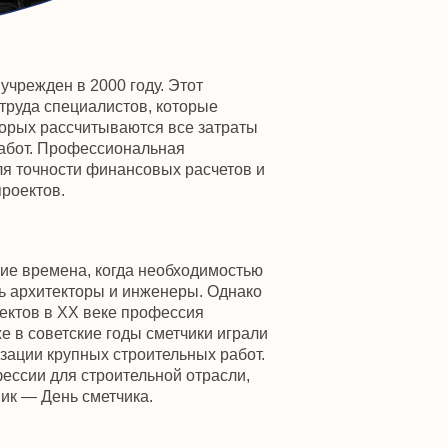
инансовых расчетов и
огда необходимостью
 и инженеры. Однако
ке профессия
 годы сметчики играли
 строительных работ.
оительной отрасли,
тчика.
 профессионалам,
эффективно управлять
и этой профессии в
тельной сфере. С
е программные
 высокой