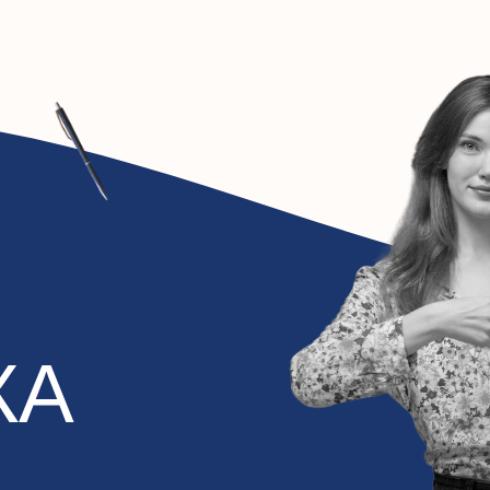
А
День сметчика в России отмечается 26 апреля и был учрежден в 20
праздник был создан в целях признания и уважения труда специал
занимаются составлением смет — документов, в которых рассчит
на выполнение строительных, ремонтных и других работ. Профес