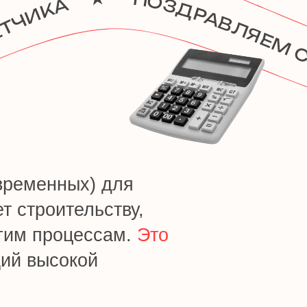
ых) для
ельству,
цессам.
Это
кой