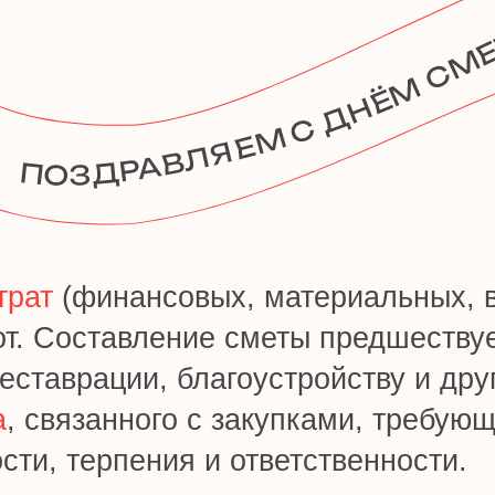
(финансовых, материальных, временн
оставление сметы предшествует строит
аврации, благоустройству и другим про
вязанного с закупками, требующий высо
терпения и ответственности.