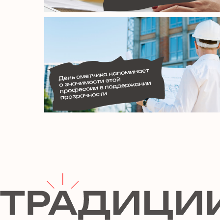
Награжение лучших специалистов
внутренние корпоративные награ
компаний, так и профессиональн