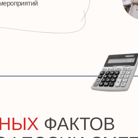
ЫХ
ФАКТОВ
ФЕССИИ СМЕТЧИ
02
териалов и
Сметчики начинают свою работу на самых ранн
ые
стадиях строительного проекта, еще до начала
уть в
строительства. Они разрабатывают сметы на
ждый
проектирование и различные работы, что помог
строителям оценить бюджет.