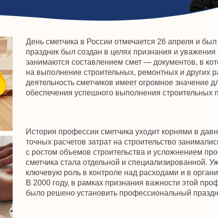
деятельность сметчиков имеет огромное значение для точности ф
обеспечения успешного выполнения строительных проектов.
История профессии сметчика уходит корнями в давние времена, к
точных расчетов затрат на строительство занимались архитекторы
с ростом объемов строительства и усложнением проектов в XX ве
сметчика стала отдельной и специализированной. Уже в советские
ключевую роль в контроле над расходами и в организации крупных
В 2000 году, в рамках признания важности этой профессии для стр
было решено установить профессиональный праздник — День сме
С тех пор 26 апреля стало символом уважения и благодарности к
которые ежедневно обеспечивают точность расчетов и помогают 
строительными проектами. День сметчика напоминает о значимост
поддержании прозрачности и экономической стабильности в строи
развитием технологий сметчики сегодня используют современны
решения для составления смет, но их работа по-прежнему требует
квалификации и ответственности.