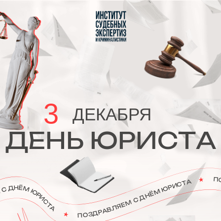
Вернуться на главную
3
ДЕКАБРЯ
ДЕНЬ ЮРИСТА
В России День юриста отмечается
3
декабря
. Праздник был установлен в 2008
году Указом Президента Российской