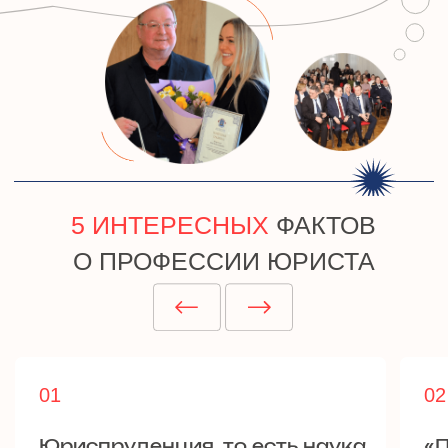
Открыть
ПАРТНЕРСТВО
Подробнее
Проект Института
судебных экспертиз и
криминалистики
ceur.ru
Графические материалы использованы
с сайта Freepik.com и соответствуют
условиям лицензии
Freepik
.