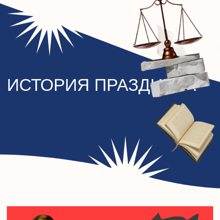
В царской России правоведы
считали своим профессиональным
праздником 20 ноября (по старому
стилю). Именно в этот день в 1864
году император Александр II
подписал четыре важнейших
документа (Учреждение судебных
установлений, Устав уголовного
судопроизводства, Устав
гражданского судопроизводства и
Устав о наказаниях, налагаемых
мировыми судьями), которые стали
основой новой судебной реформы.