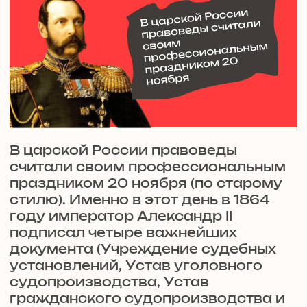
В советский период День юриста на
официальном уровне не отмечали.
Однако по частной инициативе
профессиональный праздник
устраивали, например, в учебных
заведениях. Так, в 1987 году день
правоведов провели в
Ленинградском университете им.
Жданова (ныне СПбГУ).
День юриста в истории современной
России на официальном уровне
отмечают с 2008 года. До этого
существовали лишь День работника
прокуратуры и День специалиста