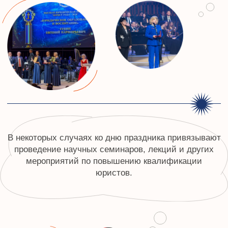
01
02
Юриспруденция, то есть наука
«Праотец русской
о праве, возникла в России
юридической про
лишь в XVIII веке — намного
Семен Ефимович Д
позже, чем в Западной Европе.
В Шотландии, в Ун
По приказу императора Петра I
Глазго, он слушал
на русский язык перевели
знаменитого Адам
теоретическую работу
одного из создате
Самуэля Пуфендорфа «Об
экономической тео
обязанностях гражданина и
году Десницкий ве
человека», а также разрешили
Россию и стал пе
русским подданным получать
профессором пра
юридическое образование при
Московского униве
помощи иностранных
который читал лек
преподавателей. Все это
русском языке.
положило начало развитию
юриспруденции в России на
немецкой базе.