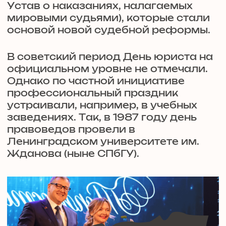
юридической службы. Праздник 3
декабря установили указом
президента № 130 от 4 февраля.
Дату выбрали в честь подписания
императором Александром II свода
судебных уставов: 20 ноября - это 3
декабря по-новому стилю.
Ежегодно в День юриста руководство компаний,
фирм и агентств награждает своих лучших
сотрудников. Наряду с этим вручается и
всероссийская премия «Юрист года», высшая
награда в сфере юриспруденции.