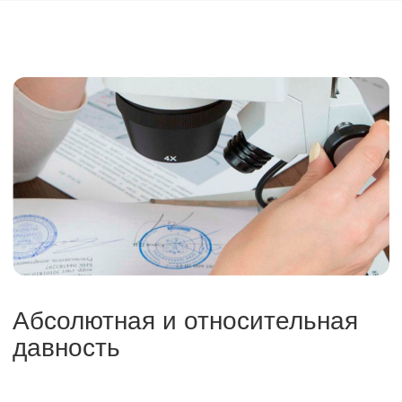
Давность создания
документа
Определение возраста
документа — задача не из
легких, требующая
специального
оборудования и методик.
Эта экспертиза направлена
на то, чтобы выяснить,
когда именно был создан
тот или иной документ.
Оставить заявку