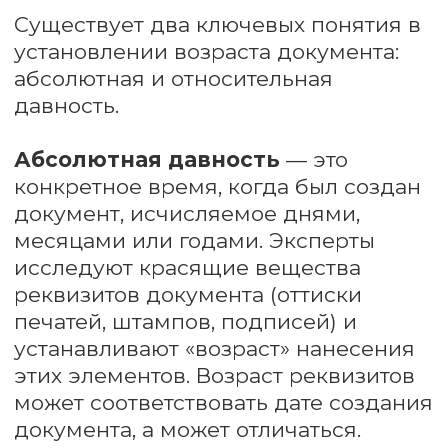
Какие основные
задачи решает
экспертиза давности?
Экспертизу по установлению давности
изготовления документов проводят в
рамках судебной технической
экспертизы материалов документов.
Назначают экспертизу давности
реквизитов, когда нужно:
01
Установить время (относительное)
изготовления документа или его