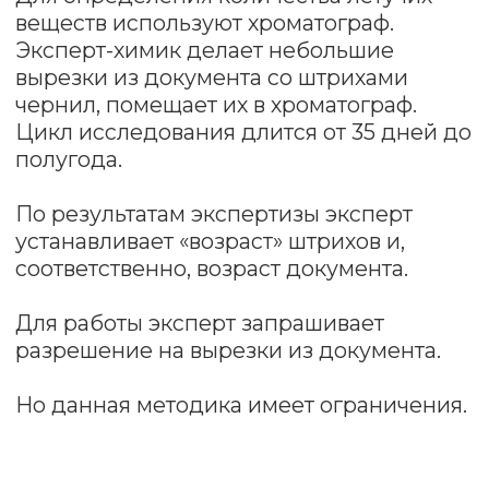
Несмотря на сложный метод
исследования, экспертиза давности
документов не позволяет установить
давность составления документа с
точностью до дня или месяца.
Максимальная точность определения
даты — полгода, при этом для
относительно «свежих» документов.
Эксперт может сделать один из
следующих выводов о том, что
документ составлен:
менее полугода назад;
в период от полугода до года
назад;
в период от одного до двух
лет назад;