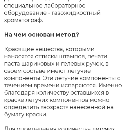
05
Метод невозможно использовать,
если документ хранился под
прямыми солнечными лучами,
пострадал от воздействия химических
веществ или пожара, находился во
влажном помещении, сырости, если
ему более 3-х лет.
Насколько точно эксперты
могут установить срок
создания документа?