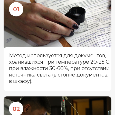
Такой длительный срок проведения
обусловлен выбором метода -
газожидкостной хроматографией. Один
цикл длится 30 дней, но не всегда его
достаточно, чтобы определить «возраст»
документа. Испарение «летучих»
веществ - это не линейный процесс,
поэтому может понадобиться несколько
циклов для того, чтобы ответить на
поставленные вопросы.
Именно из-за длительности процедуры,
ее высокой стоимости, необходимо
оценивать целесообразность
проведения данной процедуры.
Длительность экспертиза давности в
среднем составляет от 30 дней и до
шести месяцев, без учета времени на
получение дополнительных образцов.