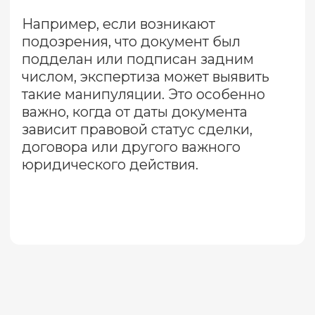
конкретное время, когда был создан
документ, исчисляемое днями,
месяцами или годами. Эксперты
исследуют красящие вещества
реквизитов документа (оттиски
печатей, штампов, подписей) и
устанавливают «возраст» нанесения
этих элементов. Возраст реквизитов
может соответствовать дате создания
документа, а может отличаться.
Относительная давность
устанавливает последовательность
выполнения различных элементов
документа. Это может включать
порядок нанесения подписей,
печатей или других записей.
Например, можно установить, была
ли подпись поставлена до или после
нанесения печати.