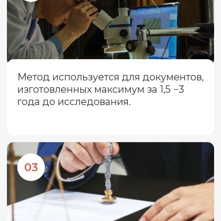
О нас в цифрах
< 15 лет
проводит экспертные исследования
в десятках областей, в том числе в
почерковедческой экспертизе.
150 аккредитованных
и сертифицированных
специалистов
готовы взяться за любую по сложности
задачу: от консультации до
оформления строго выверенных и
научно подтверждённых заключений,
которые помогают нашим клиентам
добиваться справедливого решения в
их пользу.