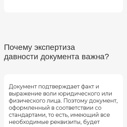
документ был создан, либо выявления
несоответствий между указанной и
реальной датой его выполнения.
Задача эксперта состоит в том, чтобы
определить возраст документа, его
отдельных реквизитов, таких как
подписи, оттиски печатей или записи.
Например, если возникают
подозрения, что документ был
подделан или подписан задним
числом, экспертиза может выявить
такие манипуляции. Это особенно
важно, когда от даты документа
зависит правовой статус сделки,
договора или другого важного
юридического действия.