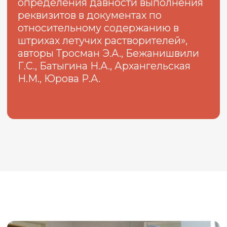
Метод используется для документов,
изготовленных максимум за 1,5 −3
года до исследования.
03
Метод используется для документов,
реквизиты которых выполнены
шариковой или гелевой ручкой,
штемпельной краской. Правда,
реквизиты, выполненные чернилами