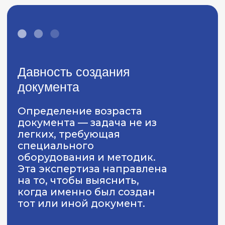
Установить, внесены ли изменения в
реквизиты путем дописки,
дорисовки после составления и
подписания документа.
Чтобы установить давность
изготовления документов, эксперты
руководствуются научно-
обоснованными метоликами.
Специалисты Института СЭиК
используют утвержденную в
Минюсте методику: «Методика
определения давности выполнения
реквизитов в документах по
относительному содержанию в
штрихах летучих растворителей»,
авторы Тросман Э.А., Бежанишвили
Г.С., Батыгина Н.А., Архангельская
Н.М., Юрова Р.А.