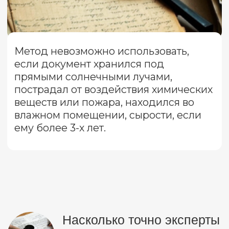
Подробнее
Проект Института судебных экспертиз
и криминалистики
ceur.ru
Графические материалы использованы
с сайта Freepik.com и соответствуют
условиям лицензии
Freepik
.
Политика конфиденциальности