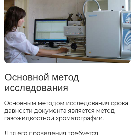
для гелевых ручек непригодны для
исследования, если возраст
документа два года и более.
04
Метод не используется, если
документ подвергали агрессивному
воздействию, как правило,
тепловому: например, документы
гладят утюгом, сушат на батарее,
располагают под настольной лампой
и так далее.