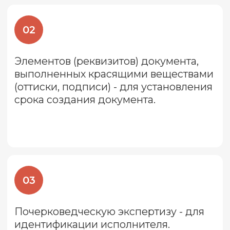
Почему экспертиза
давности документа важна?
Документ подтверждает факт и
выражение воли юридического или
физического лица. Поэтому документ,
оформленный в соответствии со
стандартами, то есть, имеющий все
необходимые реквизиты, будет
принят государственным органом или
судом без дополнительной проверки.
Оформление документа в
установленном порядке является
основным условием его подлинности.
Вот почему так важно не сомневаться
в подлинности документа.
Экспертиза давности документа — это
процесс установления времени, когда