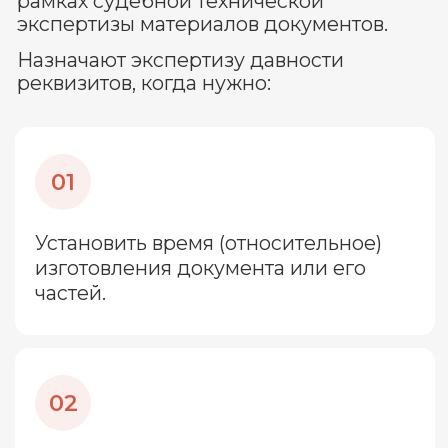
давности документа является метод
газожидкостной хроматографии.
Для его проведения требуется
специальное лабораторное
оборудование - газожидкостный
хроматограф.
На чем основан метод?
Красящие вещества, которыми
наносятся оттиски штампов, печати,
паста шариковых и гелевых ручек, в
своем составе имеют летучие
компоненты. Эти летучие компоненты с
течением времени испаряются. Именно
благодаря количеству оставшихся в
краске летучих компонентов можно
определить «возраст» нанесенной на
бумагу краски.
Для определения количества летучих
веществ используют хроматограф.
Эксперт-химик делает небольшие
вырезки из документа со штрихами