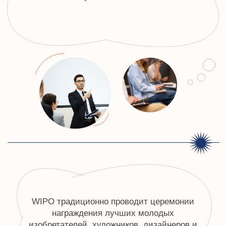
В школах, университетах и культурных центрах
организуют выставки творческих работ и
патентных изобретений.
8 ИНТЕРЕСНЫХ
ФАКТОВ О
ПРАЗДНИКЕ