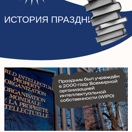
Всемирный день интеллектуальной
собственности был учреждён в 2000 году
Всемирной организацией интеллектуальной
собственности (WIPO) — специализированным
учреждением ООН.
Дата выбрана не случайно: 26 апреля 1970 года
вступила в силу Конвенция об учреждении WIPO,
положившая начало системной международной
защите интеллектуальных прав.
Праздник создан для того, чтобы подчеркнуть
значение творчества и инноваций в жизни
общества и напомнить о важности защиты прав
авторов, изобретателей и предпринимателей по
всему миру.