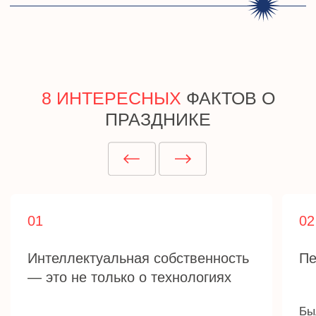
Открыть
ПАРТНЕРСТВО
Подробнее
Проект Института судебных экспертиз
и криминалистики
ceur.ru
Графические материалы использованы
с сайта Freepik.com и соответствуют
условиям лицензии
Freepik
.
Политика конфиденциальности