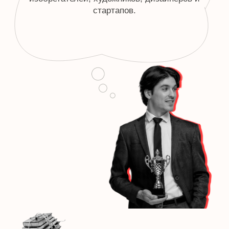
01
02
Интеллектуальная собственность
Первый патент в ист
— это не только о технологиях
Был выдан в 1421 году и
Филиппо Брунеллески за
Сюда входят авторские права на
судна с подъёмным меха
фильмы, книги, музыку, дизайн
одежды, рецепты, компьютерные
программы и даже архитектурные
проекты.