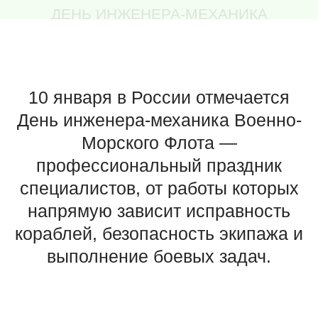
Морского Флота —
профессиональный праздник
специалистов, от работы которых
напрямую зависит исправность
кораблей, безопасность экипажа и
выполнение боевых задач.
История военно-морской инженерно-
механической службы начинается в
середине XIX века, в период перехода от
парусного флота к паровому. В 1855 году
был создан Корпус инженеров-
механиков морского ведомства, а
машинное отделение стало сердцем
корабля. Со временем техника
усложнялась, расширялись задачи и
росла ответственность механиков, чья
служба всегда требовала высокой