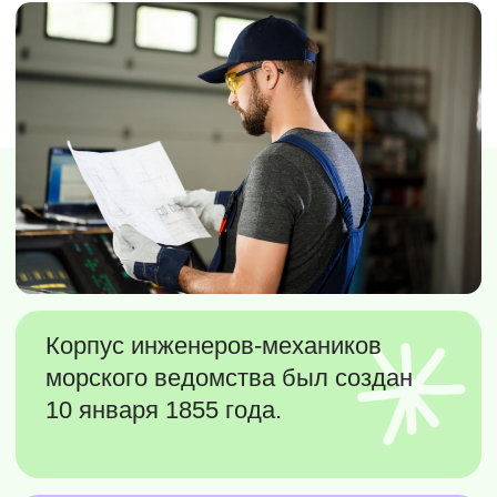
День инженера-механика ВМФ — это повод
вспомнить людей, чья работа чаще всего
остаётся «за кадром», но именно от неё
зависит жизнь корабля и всего экипажа. Это
праздник профессионализма,
ответственности и верности флотским
традициям, которые продолжают
развиваться и сегодня.