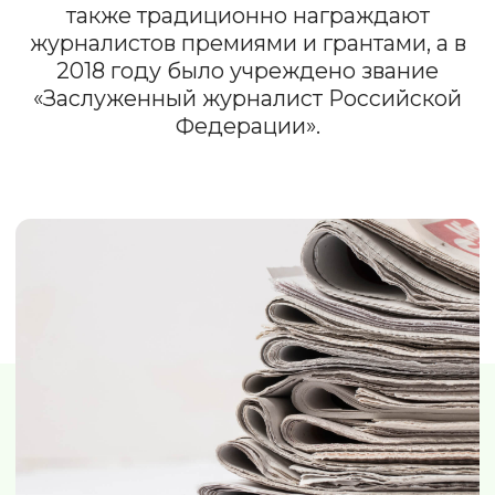
вышел 13 января 1703 года.
Более половины печатных изданий
в России — это газеты.
День российской печати
напоминает о значении
информации и
профессионализме людей,
которые её создают. Это повод
ценить работу журналистов,
редакторов и издателей, а
также вдохновляться на