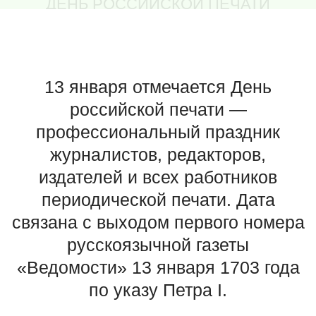
профессиональный праздник
журналистов, редакторов,
издателей и всех работников
периодической печати. Дата
связана с выходом первого номера
русскоязычной газеты
«Ведомости» 13 января 1703 года
по указу Петра I.
Праздник отмечает историческое
значение российской прессы и развитие
средств массовой информации. Сначала
газета «Ведомости» издавалась в Москве
и Санкт-Петербурге, а с 1728 года
выпуском занималась Академия наук. В
России постепенно выросло количество
печатных изданий — к 1914 году их
насчитывалось более трех тысяч.
Сегодня в стране зарегистрировано