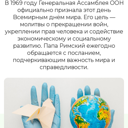
Лозунг праздника: «Прости, и
ты обретёшь мир».
Ватикан объявил этот день
выходным, в Бразилии его
отмечают как День братства.