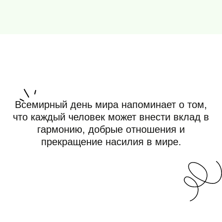
info@ceur.ru
почта
Контакты для связи
Политика обработки персональных данных
Реквизиты
Партнерство
Прайс-лист
Сайт создан Институтом судебных экспертиз и
криминалистики с целью предоставления
информации, включая юридические статьи и
материалы, посвященные праздничным датам.
Размещенные на сайте данные не являются
публичной офертой.
Графические материалы использованы с сайта
Freepik.com и соответствуют условиям лицензии
Freepik
.
Информация взята с сайта https://www.calend.ru/