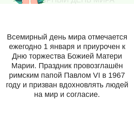
Дню торжества Божией Матери
Марии. Праздник провозглашён
римским папой Павлом VI в 1967
году и призван вдохновлять людей
на мир и согласие.
В 1969 году Генеральная Ассамблея ООН
официально признала этот день
Всемирным днём мира. Его цель —
молитвы о прекращении войн,
укреплении прав человека и содействие
экономическому и социальному
развитию. Папа Римский ежегодно
обращается с посланием,
подчеркивающим важность мира и
справедливости.