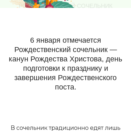
канун Рождества Христова, день
подготовки к празднику и
завершения Рождественского
поста.
В сочельник традиционно едят лишь
постное сочиво — зерна пшеницы с
медом и фруктами. До появления
«вечерней звезды» ничего не принимают
в пищу, а после нее начинается
праздничный ужин. На Руси на стол
клали белоснежную скатерть, пучок сена
и двенадцать постных блюд в честь
апостолов.