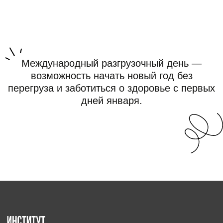
Контакты для связи
Политика обработки персональных данных
Реквизиты
Партнерство
Прайс-лист
Сайт создан Институтом судебных экспертиз и
криминалистики с целью предоставления
информации, включая юридические статьи и
материалы, посвященные праздничным датам.
Размещенные на сайте данные не являются
публичной офертой.
Графические материалы использованы с сайта
Freepik.com и соответствуют условиям лицензии
Freepik
.
Информация взята с сайта https://www.calend.ru/