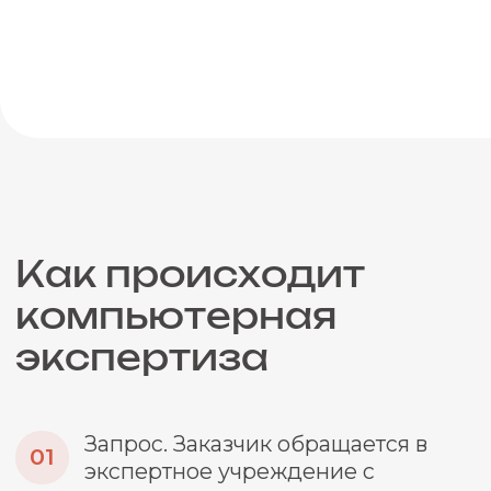
Что нужно для
начала
компьютерной
экспертизы
Обратиться в экспертную организацию,
обсудить возможность проведения
конкретного рода исследования и
предоставить объекты на экспертизу.
Важно
Если это судебная экспертиза,
необходимо предоставить
определение суда о назначении
компьютерной экспертизы с
указанием наименования судебного
органа, даты назначения, сроков,
вопросов, наименования учреждения
и/или эксперта, документов по делу.