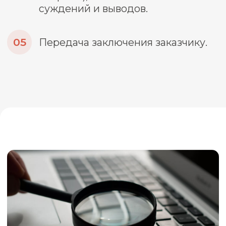
цифра превысила 116 млрд рублей.
Киберпреступники используют разные
способы добраться до денег россиян, в
том числе компьютерную технику и
программное обеспечение. Деньги
теряют и гиганты рынка, и обычные
люди. Компьютерная экспертиза в таких
условиях стала одной из самых
востребованных видов
криминалистических исследований.
Сколько стоит
компьютерная
экспертиза
Стоимость компьютерной