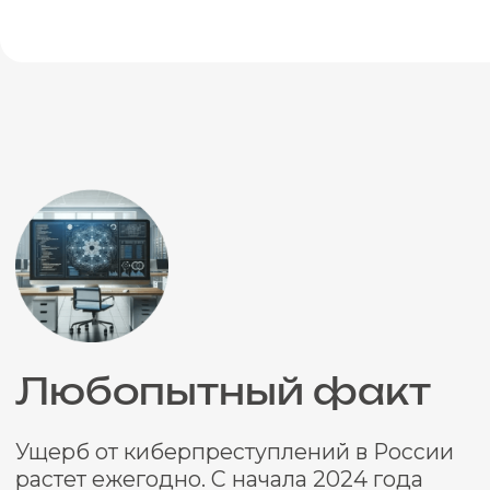
О нас в цифрах
< 15 лет
проводит экспертные исследования
в десятках областей, в том числе в
почерковедческой экспертизе.
150 аккредитованных
и сертифицированных
специалистов
готовы взяться за любую по сложности
задачу: от консультации до
оформления строго выверенных и
научно подтверждённых заключений,
которые помогают нашим клиентам