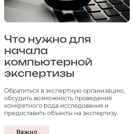
экспертизы зависит от множества
факторов: количества вопросов,
квалификации эксперта,
количества объектов для
Цена на экспертизу аппаратного и
исследования.
программного обеспечения
зависит от объема, срочности и
сложности задачи. Вы можете
уточнить цену, позвонив или
написав в Институт.
Получить консультацию
Как выглядит
результат
компьютерной