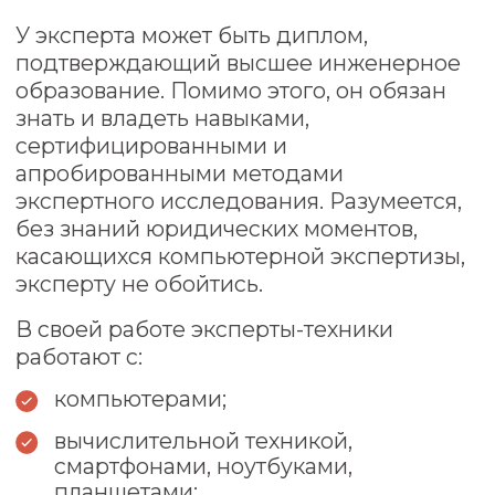
Как происходит
компьютерная
экспертиза
Запрос. Заказчик обращается в
01
экспертное учреждение с
вопросами, ответы на которые
требуют специальных знаний в
компьютерной экспертизе.
Эксперту передают объекты на
02
исследование.
03
Проведение исследования.
Оформление экспертного
04
заключения по окончанию
компьютерной экспертизы.
Документ содержит полное