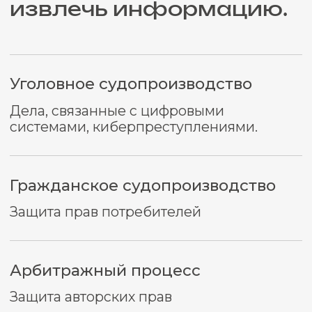
Кто такой
эксперт-техник
Компьютерную экспертизу проводит
специалист в области IT. В его
компетенцию входят специальные
знания в области аппаратных средств,
программного обеспечения и сетей.
Проще говоря, он отлично разбирается в