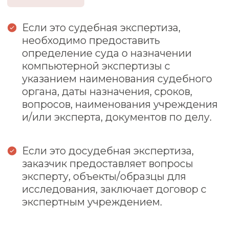
экспертизы
Эксперт оформляет выводы в виде
документа. Форма и содержание
заключение компьютерной экспертизы
регламентированы и закреплены в
статье 25 Федеральный закон от
31.05.2001 №73-ФЗ «О государственной
судебно-экспертной деятельности».
Сотрудники Института внимательны к
букве закона, так как корректное
оформление выводов является одним из
базовых условий допустимости
экспертного заключения в качестве
одного из доказательств по делу.
Документ должен содержать сведения
об экспертной организации и эксперте,
времени проведения, перечня вопросов
к эксперту, информацию о выбранной
методике, ход исследования, выводы и
аргументацию. Документ подписывает
эксперт.