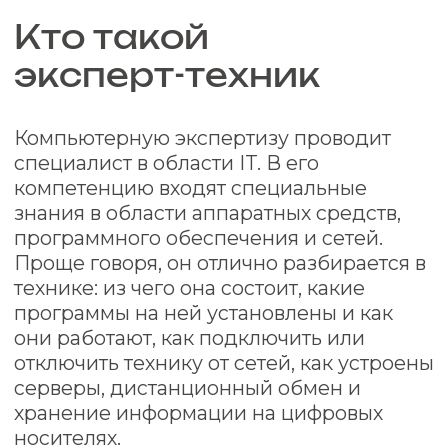
данными, которые ввели в сеть и
которые в ней функционируют;
данные на цифровых носителях;
программами, их кодами и
фрагментами, программными
комплексами;
серверами и сетями.
Деятельность эксперта-техника
регламентируется основным
отраслевым законом ФЗ Федеральный
закон от 31.05.2001 №73-ФЗ «О
государственной судебно-экспертной
деятельности», разъяснениями Пленума
ВС, ГОСТом Р 57429-2017 «Судебная
компьютерно-техническая экспертиза».