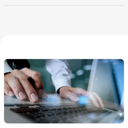
технике: из чего она состоит, какие
программы на ней установлены и как
они работают, как подключить или
отключить технику от сетей, как устроены
серверы, дистанционный обмен и
хранение информации на цифровых
носителях.
У эксперта может быть диплом,
подтверждающий высшее инженерное
образование. Помимо этого, он обязан
знать и владеть навыками,
сертифицированными и
апробированными методами
экспертного исследования. Разумеется,
без знаний юридических моментов,
касающихся компьютерной экспертизы,
эксперту не обойтись.
В своей работе эксперты-техники
работают с:
компьютерами;
вычислительной техникой,
смартфонами, ноутбуками,
планшетами;