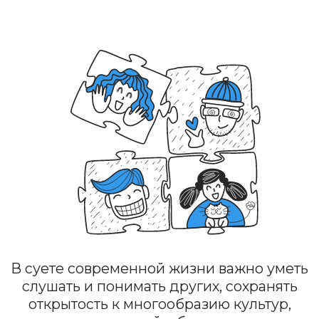
В суете современной жизни важно уметь
слушать и понимать других, сохранять
открытость к многообразию культур,
вероисповеданий, образов жизни и
взглядов.
Именно такие качества помогают строить
будущее, основанное на доверии,
взаимном уважении и справедливости.
День, когда мир говорит о
терпимости
Международный день, посвященный
толерантности, был учрежден в 1996 году
резолюцией Генеральной Ассамблеи ООН
№ 51/95. Согласно этому решению 16