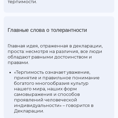
формирования толерантного общества
признано воспитание и образование.
Декларация подчеркивает, что причиной
нетерпимости часто становятся невежество
и страх, а также завышенное чувство
собственной значимости – будь то личная,
национальная или религиозная гордость.
ЮНЕСКО рекомендует уделять
приоритетное внимание обучению детей
принципам уважения прав человека и
разнообразию образа жизни.
Работа ООН и ЮНЕСКО сегодня
ООН и ЮНЕСКО продолжают свою работу
по закреплению принципов взаимного
уважения и ненасилия, уделяя особое
внимание противодействию
современным вызовам – экстремизму,
радикализму, ксенофобии и терроризму. С
каждым годом проявления нетерпимости
приобретают новые формы: от бытовых
унижений и интернет-ненависти до
трагических эпизодов агрессии на
национальной или религиозной почве.