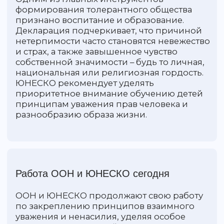
В России Международный день
терпимости отмечается с особым
вниманием к многонациональному и
многоконфессиональному составу
страны. В этот день в школах и
университетах проходят тематические
уроки, семинары, дискуссии, где
учащиеся обсуждают вопросы
межкультурного и межрелигиозного
взаимодействия. Культурные центры
организуют выставки, концерты,
кинопоказы, посвященные богатству
национальных традиций и истории
разных народов, населяющих Россию.
Активную роль играют общественные
организации – они проводят акции
против проявлений ненависти и
ксенофобии, призывая общество к
диалогу и взаимному уважению.