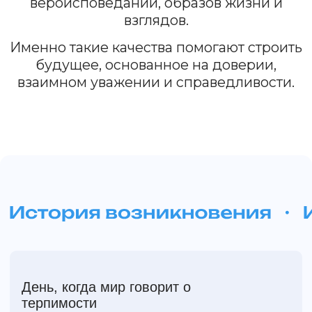
ноября отмечается как дата, призванная
напоминать всему миру о важности
уважения и принятия культурного
многообразия.
Всё началось с Декларации
ЮНЕСКО
Эта инициатива стала логическим
продолжением важного события,
произошедшего годом ранее: 16 ноября
1995 года государства – члены ЮНЕСКО
приняли Декларацию принципов
терпимости.
Главные слова о толерантности
Главная идея, отраженная в декларации,
проста: несмотря на различия, все люди
обладают равными достоинством и
правами.