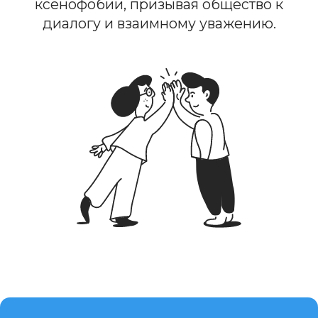
Контакты для связи
Политика обработки персональных данных
Реквизиты
Партнерство
Прайс-лист
Сайт создан Институтом судебных экспертиз и
криминалистики с целью предоставления
информации, включая юридические статьи и
материалы, посвященные праздничным датам.
Размещенные на сайте данные не являются
публичной офертой.
Графические материалы использованы с сайта
Freepik.com и соответствуют условиям лицензии
Freepik
.