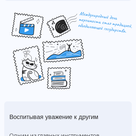
Мир объединяется во имя
терпимости
Постепенное присоединение различных
стран к празднованию Международного
дня терпимости свидетельствовало о росте
понимания важности этой проблемы в
международном сообществе. Россия
присоединилась к межнациональной
инициативе в 2005 году. С тех пор
Международный день терпимости
отмечается в нашей стране ежегодно.
Традиции праздника в
России