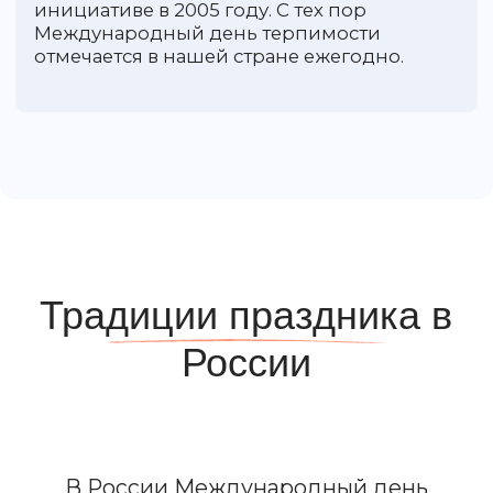
В фокусе внимания разнообразие тематик –
не только национальные и религиозные
различия, но и вопросы инклюзии,
социальной интеграции.
В 1995 году ЮНЕСКО учредила Премию
имени Маданджита Сингха, которая
вручается раз в два года за вклад в
укрепление толерантности и ненасилия.
Премия получила свое название в честь
индийского дипломата, художника и поэта
Маданджита Сингха, чья жизненная
позиция отражала приверженность
миротворческим и гуманистическим
ценностям.