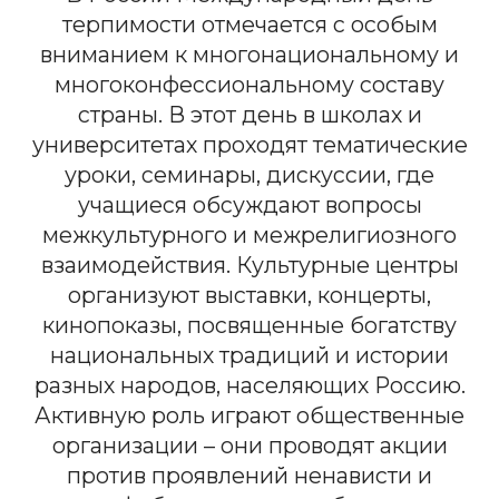
В 2016 году премию Маданджита Сингха
получила российская организация –
Федеральный научно-методический центр
толерантности, психологии и образования.
Центр толерантности получил Премию в
знак признания широкой деятельности,
включающей исследовательские и
образовательные программы с особым
вниманием к молодежи.
8 (800) 500-76-44
телефон
info@ceur.ru
почта