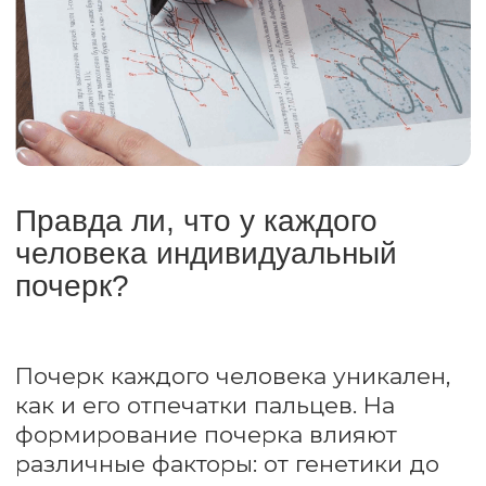
Эксперты-почерковеды
Института судебных экспертиз
и криминалистики
Работа почерковеда основывается на
объективных методах анализа, таких как
сравнение формы букв, угла наклона,
давления на бумагу и других деталей,