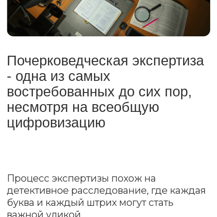
Открыть
ПАРТНЕРСТВО
Подробнее
Проект Института судебных экспертиз
и криминалистики
ceur.ru
Графические материалы использованы
с сайта Freepik.com и соответствуют
условиям лицензии
Freepik
.
Политика конфиденциальности