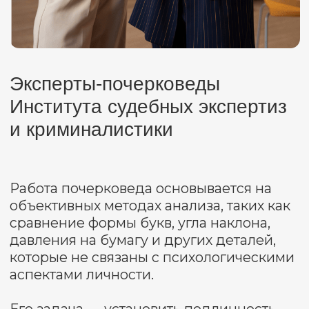
руки, и на первый взгляд почерк
казался очень похожим на другие
образцы почерка покойного. Однако
эксперт заметил, что в некоторых
местах буквы выглядели настолько
идеально, словно писавший пытался
подделать собственный почерк.
Детальное изучение документа под
микроскопом, анализ каждого штриха,
наклона и давления ручки, а также
сравнения с подлинными образцами
почерка позволили заметить едва
уловимые различия. Оказалось, что
некоторые буквы имели отличия
(были более округлые), а другие -
слишком похожи на сравнительные
образцы, но движения, которым они
были выполнены были медленными,
неуверенными, нажим был слишком
сильный. Так бывает, когда человек
старательно выводит буквы,
написанные кем-то другим. Это
помогло эксперту установить, что
завещание могло быть написано
другим человеком, который