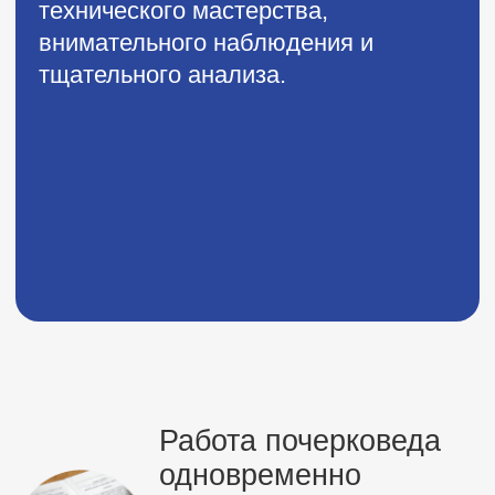
востребованных до сих пор,
несмотря на всеобщую
цифровизацию
Процесс экспертизы похож на
детективное расследование, где каждая
буква и каждый штрих могут стать
важной уликой.
Иногда уже при первичном осмотре
опытный эксперт с большой долей
вероятности может предположить
фальсификацию почерка.
Почерк на исследуемом документе
сравнивается с другими образцами,
чтобы выявить общие черты и различия.
И речь идет не только о внешнем виде
букв, их начертании, но и о наклоне,
степени нажима, прерывистости
почерка, его беглости и т.д.
На основе проведенных исследований
составляется заключение, в котором