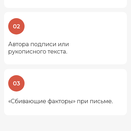
... исследование почерка и других
элементов рукописных документов с
целью установления их подлинности,
определения авторства и выявления
возможных признаков подделки.
Каждый человек пишет по-своему, и
даже самый мелкий штрих может
оказаться важным свидетельством
подделки документа.
Связью между почерком и
психологией человека,
индивидуальными особенностями его
личности занимается графология. Не
следует путать почерковедение с
графологией, которую многие ученые
считают спорной психологической
дисциплиной.