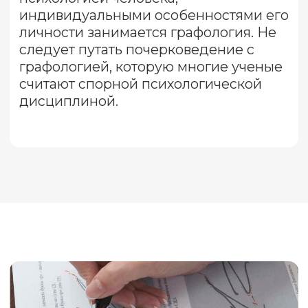
привычек и даже эмоционального
состояния. Это объясняет, почему
самая точная копия подписи говорит
скорее о фальсификации, чем об
оригинальности документа.
При почерковедческом
исследовании эксперт смотрит не
только на внешнее сходство, но и на
технику письма – силу нажима на
пишущий инструмент, остановки во
время письма, направление и
характер линий и другие факторы.