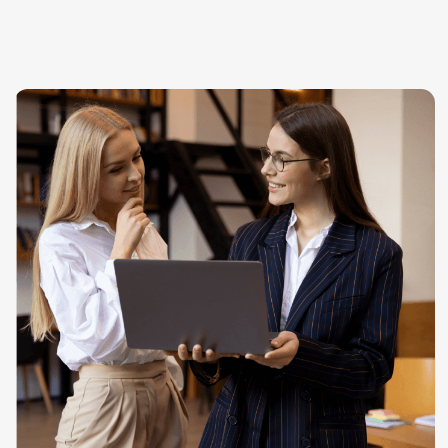
Работа почерковеда
одновременно
и ответственная,
и скрупулезная,
и увлекательная
В одном из дел экспертиза почерка
помогла установить подделку
завещания. Документ был написан от