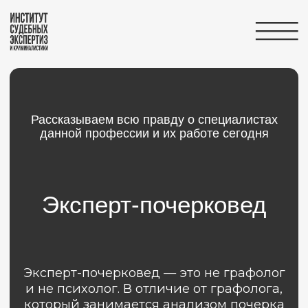
Вернуться на главную
Рассказываем всю правду о специалистах
данной професcии и их работе сегодня
Эксперт-почерковед
Эксперт-почерковед — это не графолог
и не психолог. В отличие от графолога,
который занимается анализом почерка
с целью определения личностных
характеристик автора, почерковед
занимается исключительно
техническим исследованием почерка.