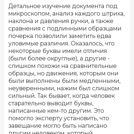
150 аккредитованных
и сертифицированных
специалистов
готовы взяться за любую по сложности
задачу: от консультации до
оформления строго выверенных и
научно подтверждённых заключений,
которые помогают нашим клиентам
добиваться справедливого решения в
их пользу.
< 5000 исследований
которые положительно повлияли на
исход судебных процессов,
стратегических переговоров и
оценки активов.