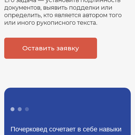
сознательно пытался имитировать
почерк умершего.
Почерковедческая экспертиза
- одна из самых