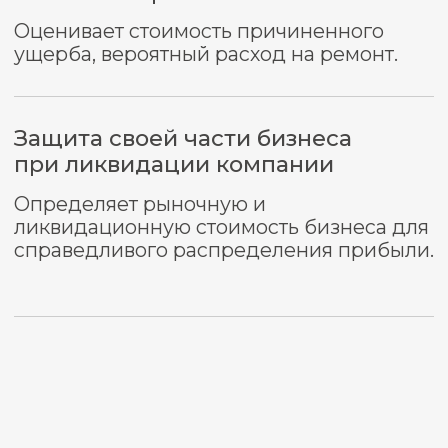
Кто такой судебный
эксперт
Судебный эксперт – это человек,
который обладает теоретическими и
практическими знаниями в конкретной
области науки и техники, ремесла и
искусства. Свои знания эксперт может
подтвердить дипломом, аттестатами,
сертификатами и стажем работы.
Эксперт может быть государственным
служащим, то есть работать в
государственном экспертном
учреждении, или не быть таковым. Он
может самостоятельно оказывать услуги
или сотрудничать с частным