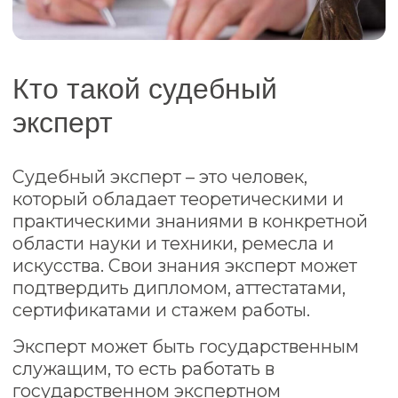
проведение экспертизы;
эксперту передают объекты
02
для исследования;
эксперт выбирает релевантную
03
методику, исходя из
поставленных вопросов,
проводит исследование;
оформление экспертного заключения.
04
Судебного эксперта могут вызвать на
слушание для пояснения спорных
пунктов в заключении.