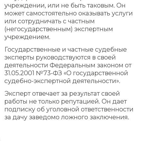
Сколько стоит судебная
экспертиза
Стоимость проведения судебной
экспертизы по постановлению суда
начинается от 10 тысяч рублей.
Стоимость и сроки зависят от
конкретного вида экспертизы.
Например, на лингвистическую
экспертизу по делам об
оскорблении может уйти от 5 дней.
На момент производства судебной
экспертизы слушание дела
приостанавливается.
Получить консультацию