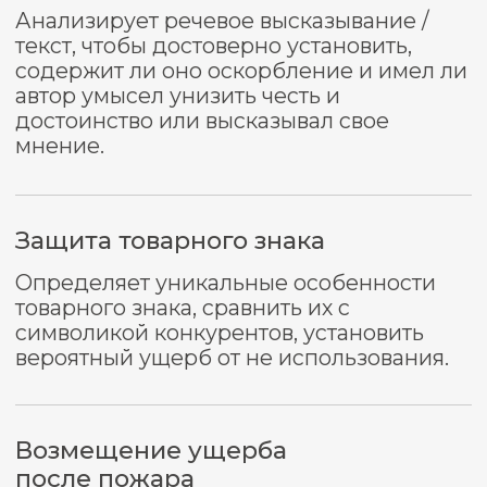
Органы
Суд
дознания
Следователь
Прокурор
Истец
Ответчик
Инициатива оформляется в виде
постановления (определения) о
назначении судебной экспертизы.