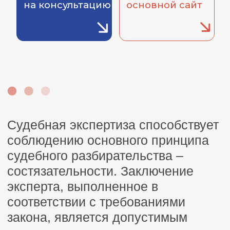
эксперта, выполненное в
соответствии с требованиями
закона, является допустимым
доказательством и может
существенно усилить позицию
ответчика или истца.
Эксперт – знаток теории и
процесса проведения
исследований. Это практик,
который работал в данной сфере
долгое время, умеет обращаться с
инструментарием и держит руку на
пульсе современных методик. Это
человек, разбирающийся в
юридических нюансах и