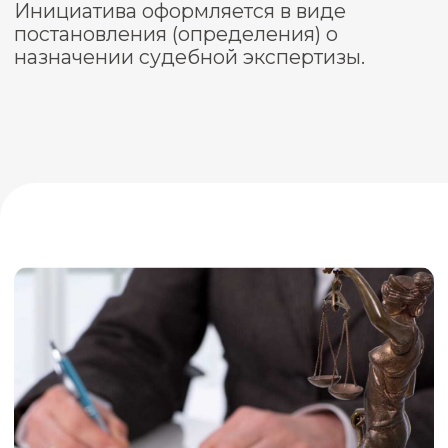
Любопытный факт
Первая судебная экспертиза была
проведена при Петре I. Именно Петр
Алексеевич предписал привлекать
лекарей к расследованию преступлений
и выступлению со своим мнением в суде.
Он же основал в 1706 Канцелярию от
строений, где трудились первые
специалисты строительной экспертизы.
Как происходит судебная
экспертиза
судебный эксперт / учреждение
01
получает определение на