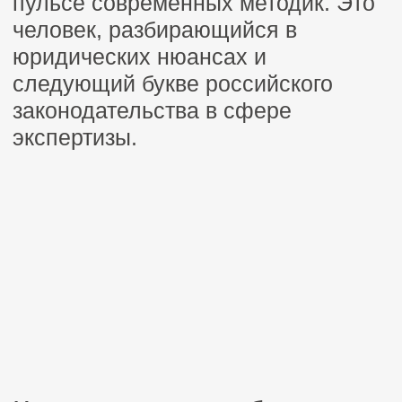
Оценивает качество отделки, стоимость
материалов и возможных расходов на
ремонт.
Защита чести и достоинства
Анализирует речевое высказывание /
текст, чтобы достоверно установить,
содержит ли оно оскорбление и имел ли
автор умысел унизить честь и
достоинство или высказывал свое
мнение.
Защита товарного знака
Определяет уникальные особенности
товарного знака, сравнить их с
символикой конкурентов, установить
вероятный ущерб от не использования.
Возмещение ущерба
после пожара