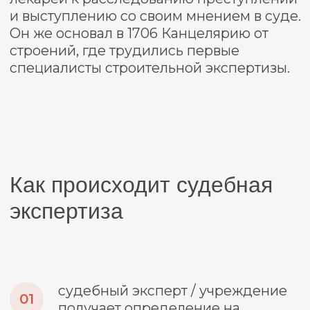
регламентированной структурой. Что
должно содержать заключение
перечисляет ст. 25 Федерального закона
от 31.05.2001 №73-ФЗ «О государственной
судебно-экспертной деятельности».
Заключение содержит три основные
главы:
введение: сведения о судебном
эксперте и его квалификации, целях
и сроках исследования;
основную часть с описанием
исследования: перечисляются
объекты и документы, которые изучал
эксперт, аргументируется выбранная
методика и по пунктам фиксируется
ход рассуждений;
выводы: ответы на поставленные
судом/дознавателем/заказчиком
вопросов.
Заключение эксперта только тогда будет
допустимым доказательством, когда оно
отвечает процессуальным требованиям,
объективно и достоверно, основано на